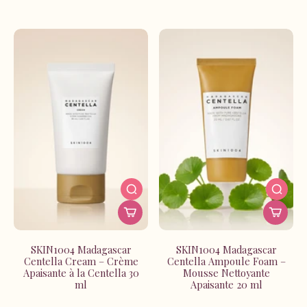
adaptés à tous les types de peau. Notre K-Beauty
selection respecte les standards de qualité les plus
exigeants pour garantir ta satisfaction.
Rejoins les amatrices de skincare coréen qui ont déjà
transformé leur routine beauté. Chaque produit SKIN1004
est sélectionné avec soin pour t'offrir l'authentique
expérience coréenne.
Explore notre collection maintenant et découvre pourquoi
la skincare coréenne devient incontournable à La
Réunion. Ton plus beau teint t'attend !
SKIN1004 Madagascar
SKIN1004 Madagascar
Centella Cream – Crème
Centella Ampoule Foam –
Apaisante à la Centella 30
Mousse Nettoyante
ml
Apaisante 20 ml