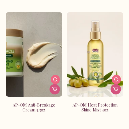
un masque réparateur ou une crème coiffante, tu
trouveras le produit idéal pour sublimer ta fibre capillaire.
Cette collection est pensée pour les cheveux qui ont du
caractère, ceux qui demandent de l'attention et des
solutions vraies. À La Réunion, où le climat tropical peut
être exigeant, African Pride Olive Miracle te propose des
formules protectrices et hydratantes pour une chevelure
en pleine santé.
Découvre dès maintenant notre sélection et transforme
ta routine de soins capillaires.
AP-OM Anti-Breakage
AP-OM Heat Protection
Cream 5.3oz
Shine Mist 4oz