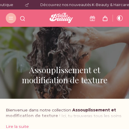
tique
Découvrez nos nouveautés K-Beauty & Haircare
Assouplissement et
modification de texture
Bienvenue dans notre collection
Assouplissement et
modification de texture
! Ici, tu trouveras tous les soins
capillaires pensés spécifiquement pour dompter et
Lire la suite
sublimer tes cheveux bouclés, frisés ou crépus.