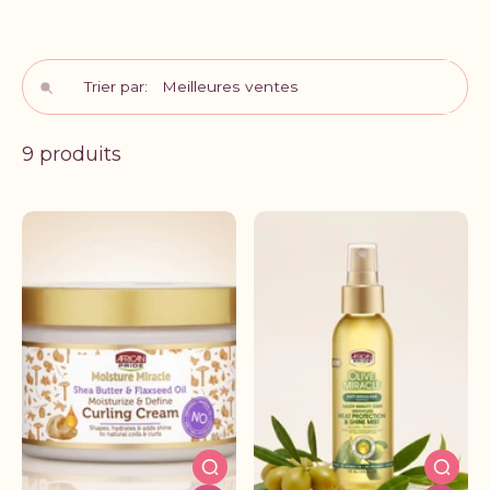
Que tu cherches à
assouplir ta fibre capillaire
, à réduire
l'effet frisottis ou à transformer la structure de tes
boucles, cette sélection est faite pour toi. Nos produits
Trier par:
haircare respectent la nature de tes cheveux tout en leur
apportant
douceur, légèreté et définition
.
À La Réunion, le climat tropical et l'humidité peuvent être
9 produits
exigeants pour tes cheveux. C'est pourquoi nous avons
sélectionné des formules efficaces qui travaillent
contre
le frisottis
et maintiennent ta coiffure intacte du matin
au soir.
Que tu sois adepte de la routine capillaire minimaliste ou
complète, tu trouveras
sérums, masques, après-
shampoings et traitements
pour moduler ta texture
selon tes envies du moment.
Explore notre collection et offre à tes cheveux les soins
qu'ils méritent ! 💇‍♀️