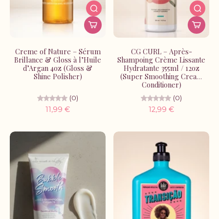
Creme of Nature – Sérum
CG CURL – Après-
Brillance & Gloss à l’Huile
Shampoing Crème Lissante
d’Argan 4oz (Gloss &
Hydratante 355ml / 12oz
Shine Polisher)
(Super Smoothing Cream
Conditioner)
(0)
(0)
11,99 €
12,99 €