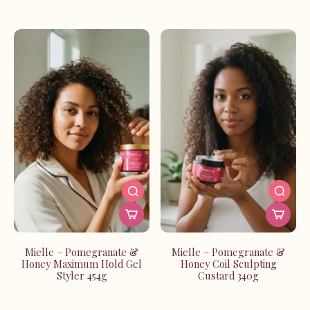
Des shampoings doux aux masques profonds, en passant
par les soins démêlants et les finitions brillance, la
collection Mielle accompagne chaque étape de ta routine
beauté. Conçue pour respecter la nature de tes boucles
et frisures, elle aide à réduire la casse, augmenter la
définition et apporter cette hydratation tant désirée.
Chez Winner Beauty à La Réunion, on te propose une
sélection complète pour que tu puisses créer la routine
capillaire de tes rêves. Explore nos produits Mielle et
retrouve des cheveux forts, brillants et magnifiquement
définis.
Mielle – Pomegranate &
Mielle – Pomegranate &
Honey Maximum Hold Gel
Honey Coil Sculpting
Styler 454g
Custard 340g