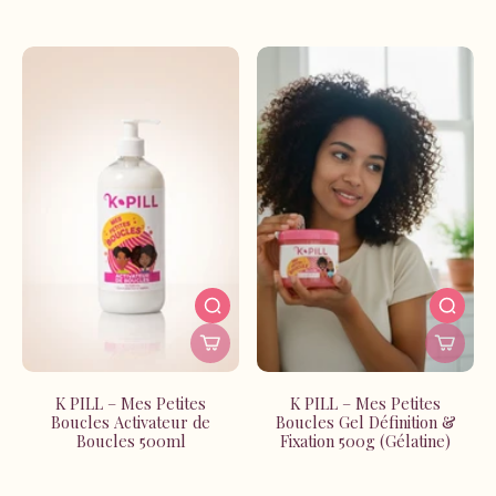
passant par les produits de finition, tu trouveras tout ce
qu'il te faut pour créer ta propre routine capillaire. Nos
formules enrichies pénètrent en profondeur pour
combattre la sécheresse, réduire les frisottis et renforcer
ta fibre.
À La Réunion, où l'humidité et le soleil mettent nos
cheveux à rude épreuve, les soins K Pill sont tes meilleurs
alliés. Investis dans tes cheveux, investis dans toi. Explore
notre collection et transforme ta routine capillaire dès
aujourd'hui !
K PILL – Mes Petites
K PILL – Mes Petites
Boucles Activateur de
Boucles Gel Définition &
Boucles 500ml
Fixation 500g (Gélatine)