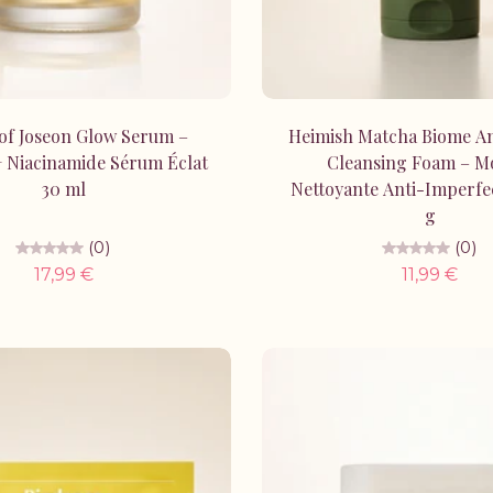
Épuisé
Ajouter au panie
of Joseon Glow Serum –
Heimish Matcha Biome A
+ Niacinamide Sérum Éclat
Cleansing Foam – M
30 ml
Nettoyante Anti-Imperfec
g
(0)
(0)
17,99 €
11,99 €