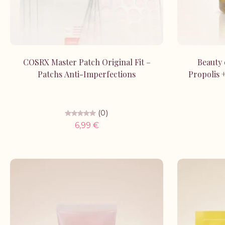
Ajouter au panier
COSRX Master Patch Original Fit –
Beauty 
Patchs Anti-Imperfections
Propolis 
(0)
6,99 €