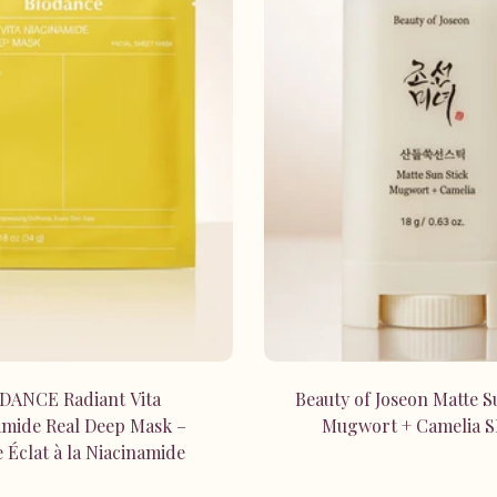
Ajouter au panier
Ajouter au panie
DANCE Radiant Vita
Beauty of Joseon Matte S
amide Real Deep Mask –
Mugwort + Camelia 
 Éclat à la Niacinamide