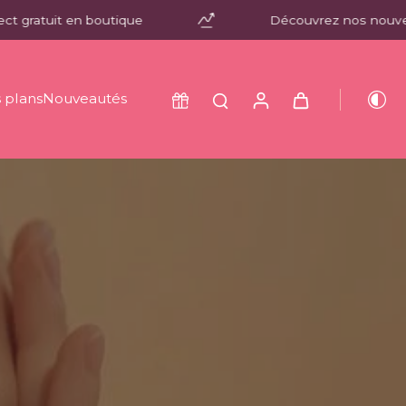
it en boutique
Découvrez nos nouveautés K-
 plans
Nouveautés