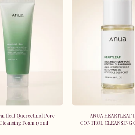
Ajouter au panier
Ajouter au panie
rtleaf Quercetinol Pore
ANUA HEARTLEAF 
Cleansing Foam 150ml
CONTROL CLEANSING 