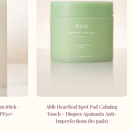
r
Ajouter au panier
un Stick –
Abib Heartleaf Spot Pad Calming
SPF50+
Touch – Disques Apaisants Anti-
Imperfections (80 pads)