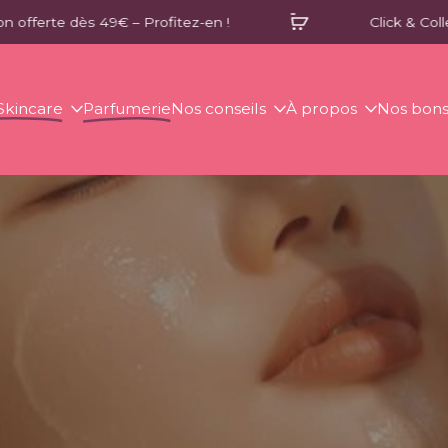
e dès 49€ – Profitez-en !
Click & Collect gratu
Skincare
Parfumerie
Nos conseils
À propos
Nos bons