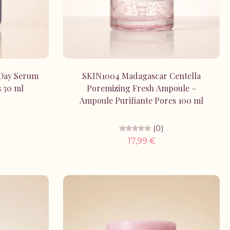
r
Ajouter au panier
 Day Serum
SKIN1004 Madagascar Centella
 30 ml
Poremizing Fresh Ampoule –
Ampoule Purifiante Pores 100 ml
(0)
17,99 €