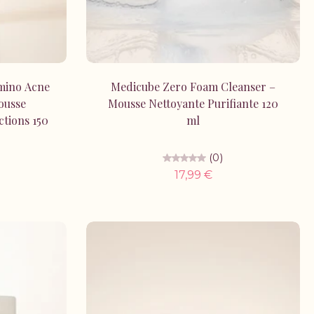
r
Ajouter au panier
mino Acne
Medicube Zero Foam Cleanser –
ousse
Mousse Nettoyante Purifiante 120
tions 150
ml
(0)
17,99 €