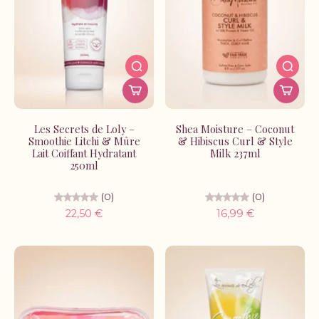
Les Secrets de Loly –
Shea Moisture – Coconut
Smoothie Litchi & Mûre
& Hibiscus Curl & Style
Lait Coiffant Hydratant
Milk 237ml
250ml
(0)
(0)
22,50 €
16,99 €