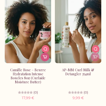
Camille Rose – Beurre
AP-MM Curl Milk &
Hydratation Intense
Detangler 354ml
Boucles 8oz (Curlaide
Moisture Butter)
(0)
(0)
17,99 €
9,99 €