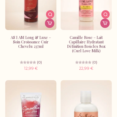
AS I AM Long & Luxe –
Camille Rose – Lait
Soin Croissance Cuir
Capillaire Hydratant
Chevelu 237ml
Définition Boucles 8oz
(Curl Love Milk)
(0)
(0)
12,99 €
22,99 €